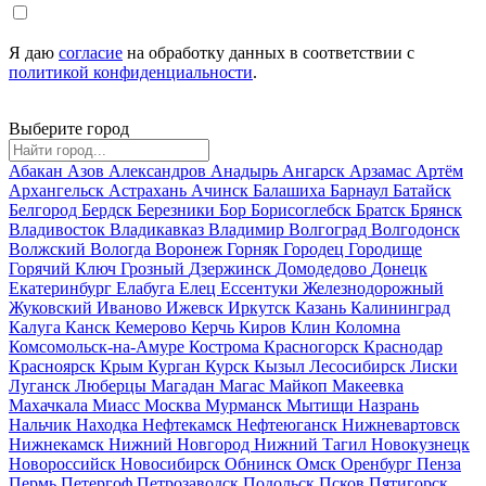
Я даю
согласие
на обработку данных в соответствии с
политикой конфиденциальности
.
Выберите город
Абакан
Азов
Александров
Анадырь
Ангарск
Арзамас
Артём
Архангельск
Астрахань
Ачинск
Балашиха
Барнаул
Батайск
Белгород
Бердск
Березники
Бор
Борисоглебск
Братск
Брянск
Владивосток
Владикавказ
Владимир
Волгоград
Волгодонск
Волжский
Вологда
Воронеж
Горняк
Городец
Городище
Горячий Ключ
Грозный
Дзержинск
Домодедово
Донецк
Екатеринбург
Елабуга
Елец
Ессентуки
Железнодорожный
Жуковский
Иваново
Ижевск
Иркутск
Казань
Калининград
Калуга
Канск
Кемерово
Керчь
Киров
Клин
Коломна
Комсомольск-на-Амуре
Кострома
Красногорск
Краснодар
Красноярск
Крым
Курган
Курск
Кызыл
Лесосибирск
Лиски
Луганск
Люберцы
Магадан
Магас
Майкоп
Макеевка
Махачкала
Миасс
Москва
Мурманск
Мытищи
Назрань
Нальчик
Находка
Нефтекамск
Нефтеюганск
Нижневартовск
Нижнекамск
Нижний Новгород
Нижний Тагил
Новокузнецк
Новороссийск
Новосибирск
Обнинск
Омск
Оренбург
Пенза
Пермь
Петергоф
Петрозаводск
Подольск
Псков
Пятигорск