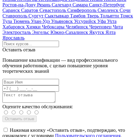
Ростов-на-Дону
Рязань
Салехард
Самара
Санкт-Петербург
Саранск
Саратов
Севастополь
Симферополь
Смоленск
Сочи
Ставрополь
Сургут
Сыктывкар
Тамбов
Тверь
Тольятти
Томск
Тула
Тюмень
Улан-Удэ
Ульяновск
Уссурийск
Уфа
Ухта
Хабаровск
Химки
Чебоксары
Челябинск
Череповец
Чита
Электросталь
Энгельс
Южно-Сахалинск
Якутск
Ялта
Ярославль
Оставить отзыв
Повышение квалификации — вид профессионального
обучения работников, с целью повышение уровня
теоретических знаний
Оцените качество обслуживания:
Нажимая кнопку «Оставить отзыв», подтверждаю, что
ознакомлен с условиями
Пользовательского соглашения
.