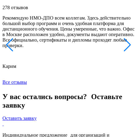
278 отзывов
Рекомендую НМО-ДПО всем коллегам. Здесь действительно
Б
большой выбор программ и очень удобная платформа для
с
дистанционного обучения. Цены умеренные, что важно. Офис
о
в Москве расположен удобно, документы выдают оперативно.
м
Все официально, сертификаты и дипломы проходят любые
з
проверки.
к
Карим
Х
Все отзывы
У вас остались вопросы? Оставьте
заявку
Оставить заявку
Индивидуальное предложение для организаций и